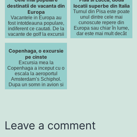
destinatii de vacanta din
locatii superbe din Italia
Europa
Turnul din Pisa este poate
unul dintre cele mai
Vacantele in Europa au
cunoscute repere din
fost intotdeauna populare,
Europa sau chiar în lume,
indiferent ce cautati. De la
dar este mai mult decât
vacante de golf la excursii
doar turnul – care este de
de schi, vacante in familie
altfel unic, pen...
pana la iesiri romantice,
Copenhaga, o excursie
e...
pe cinste
Excursia mea la
Copenhaga a inceput cu o
escala la aeroportul
Amsterdam’s Schiphol.
Dupa un somn in avion si
o cafea in aeroport, iar
apoi o scurta calatorie cu
t...
Leave a comment